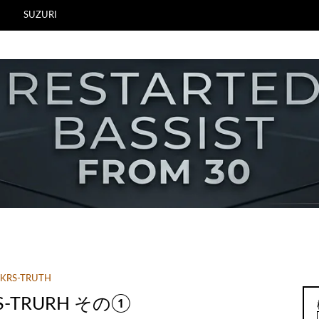
SUZURI
KRS-TRUTH
RS-TRURH その①