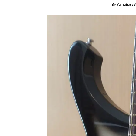
By
YamaBass