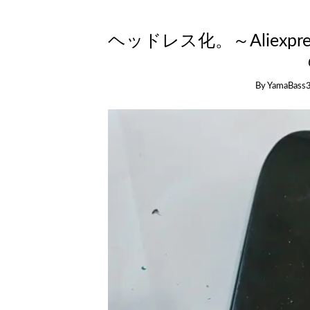
ヘッドレス化。～Aliexp
By
YamaBass