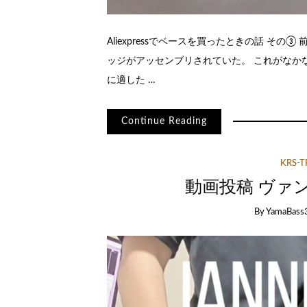
Aliexpressでベースを買ったときの話 そ
ッジがアッセンブリされていた。 これがなかな
に適した …
Continue Reading
KRS-
動画投稿 ヴァンパイ
By
YamaBass