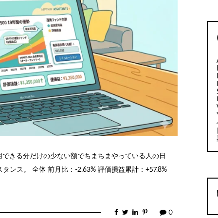
利用できる分だけの少ない額でちまちまやっている人の日
ス。 全体 前月比：-2.63% 評価損益累計：+57.8%
0