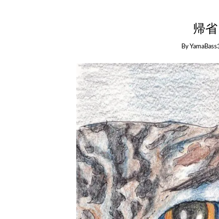
帰省
By
YamaBass